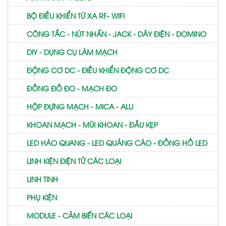
BỘ ĐIỀU KHIỂN TỪ XA RF- WIFI
CÔNG TẮC - NÚT NHẤN - JACK - DÂY ĐIỆN - DOMINO
DIY - DỤNG CỤ LÀM MẠCH
ĐỘNG CƠ DC - ĐIỀU KHIỂN ĐỘNG CƠ DC
ĐỒNG ĐỒ ĐO - MẠCH ĐO
HỘP ĐỰNG MẠCH - MICA - ALU
KHOAN MẠCH - MŨI KHOAN - ĐẦU KẸP
LED HÀO QUANG - LED QUẢNG CÁO - ĐỒNG HỒ LED
LINH KIỆN ĐIỆN TỬ CÁC LOẠI
LINH TINH
PHỤ KIỆN
MODULE - CẢM BIẾN CÁC LOẠI