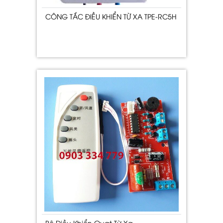
CÔNG TẮC ĐIỀU KHIỂN TỪ XA TPE-RC5H
Bộ Điều Khiển Quạt Từ Xa