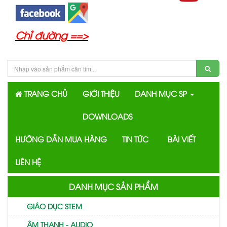
Chỉ đường ==>
TRANG CHỦ
GIỚI THIỆU
DANH MỤC SP
DOWNLOADS
HƯỚNG DẪN MUA HÀNG
TIN TỨC
BÀI VIẾT
LIÊN HỆ
DANH MỤC SẢN PHẨM
GIÁO DỤC STEM
ÂM THANH - AUDIO