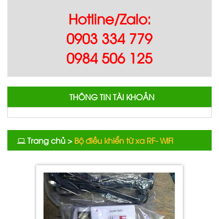
Hotline/Zalo:
0903 334 779
0984 506 125
THÔNG TIN TÀI KHOẢN
Trang chủ
>
Bộ điều khiển từ xa RF- WiFi