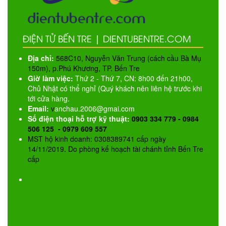
ĐIỆN TỬ BẾN TRE | DIENTUBENTRE.COM
Địa chỉ:
568C10, Nguyễn Văn Trung (cách cầu Bà Mụ
150m), p.Phú Khương, TP. Bến Tre
Giờ làm việc:
Thứ 2 - Thứ 7, CN: 8h00 đến 21h00,
Chủ Nhật có thể nghỉ (Quý khách nên liên hệ trước khi
tới cửa hàng.
Email:
v
anchau.2006@gmai.com
Số điện thoại hỗ trợ kỹ thuật:
0903 334 779 - 0984
506 125 - 0979 609 557
MST hộ kinh doanh: 0308389741 cấp ngày
14/11/2019. Do phòng kế hoạch tài chánh tỉnh Bến Tre
cấp