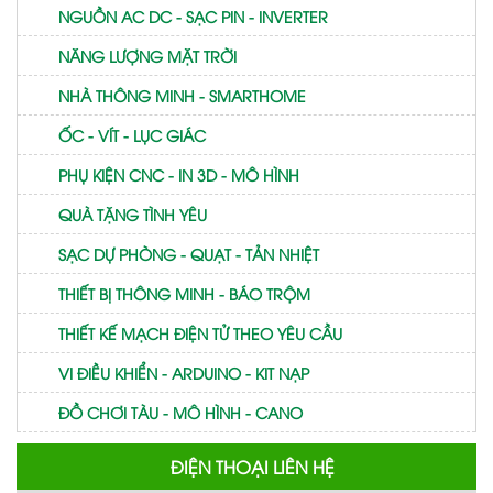
NGUỒN AC DC - SẠC PIN - INVERTER
NĂNG LƯỢNG MẶT TRỜI
NHÀ THÔNG MINH - SMARTHOME
ỐC - VÍT - LỤC GIÁC
PHỤ KIỆN CNC - IN 3D - MÔ HÌNH
QUÀ TẶNG TÌNH YÊU
SẠC DỰ PHÒNG - QUẠT - TẢN NHIỆT
THIẾT BỊ THÔNG MINH - BÁO TRỘM
THIẾT KẾ MẠCH ĐIỆN TỬ THEO YÊU CẦU
VI ĐIỀU KHIỂN - ARDUINO - KIT NẠP
ĐỒ CHƠI TÀU - MÔ HÌNH - CANO
ĐIỆN THOẠI LIÊN HỆ