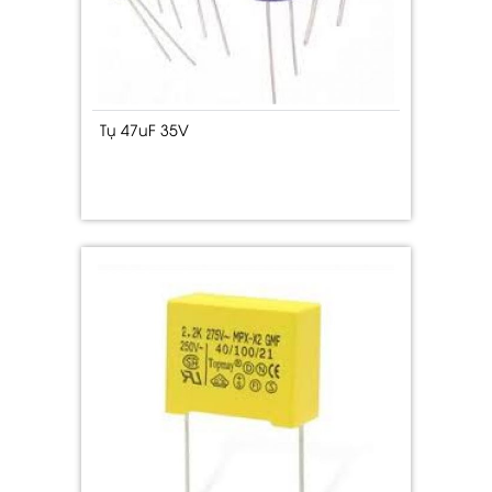
Tụ 47uF 35V