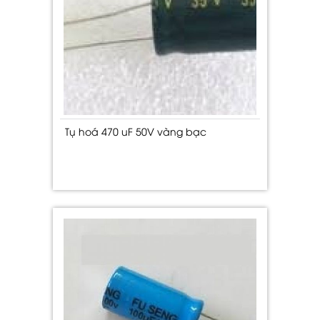
Tụ hoá 470 uF 50V vàng bạc