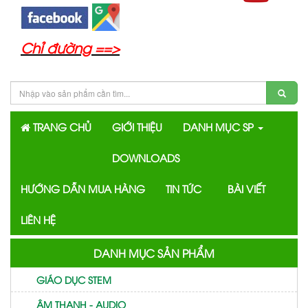
Chỉ đường ==>
TRANG CHỦ
GIỚI THIỆU
DANH MỤC SP
DOWNLOADS
HƯỚNG DẪN MUA HÀNG
TIN TỨC
BÀI VIẾT
LIÊN HỆ
DANH MỤC SẢN PHẨM
GIÁO DỤC STEM
ÂM THANH - AUDIO