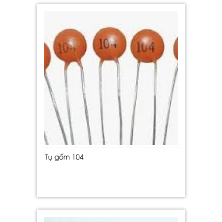
Tụ gốm 104