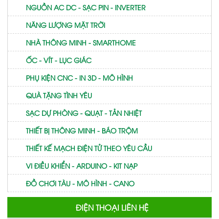
NGUỒN AC DC - SẠC PIN - INVERTER
NĂNG LƯỢNG MẶT TRỜI
NHÀ THÔNG MINH - SMARTHOME
ỐC - VÍT - LỤC GIÁC
PHỤ KIỆN CNC - IN 3D - MÔ HÌNH
QUÀ TẶNG TÌNH YÊU
SẠC DỰ PHÒNG - QUẠT - TẢN NHIỆT
THIẾT BỊ THÔNG MINH - BÁO TRỘM
THIẾT KẾ MẠCH ĐIỆN TỬ THEO YÊU CẦU
VI ĐIỀU KHIỂN - ARDUINO - KIT NẠP
ĐỒ CHƠI TÀU - MÔ HÌNH - CANO
ĐIỆN THOẠI LIÊN HỆ