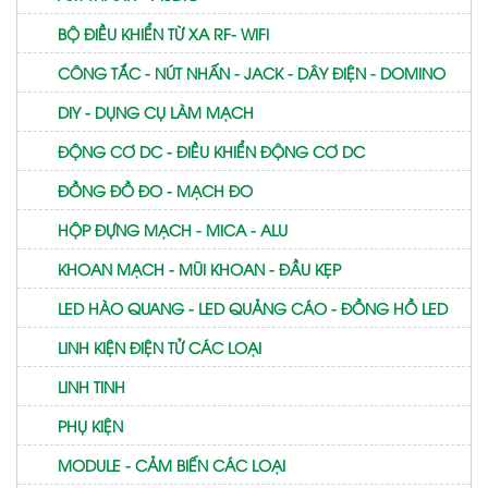
BỘ ĐIỀU KHIỂN TỪ XA RF- WIFI
CÔNG TẮC - NÚT NHẤN - JACK - DÂY ĐIỆN - DOMINO
DIY - DỤNG CỤ LÀM MẠCH
ĐỘNG CƠ DC - ĐIỀU KHIỂN ĐỘNG CƠ DC
ĐỒNG ĐỒ ĐO - MẠCH ĐO
HỘP ĐỰNG MẠCH - MICA - ALU
KHOAN MẠCH - MŨI KHOAN - ĐẦU KẸP
LED HÀO QUANG - LED QUẢNG CÁO - ĐỒNG HỒ LED
LINH KIỆN ĐIỆN TỬ CÁC LOẠI
LINH TINH
PHỤ KIỆN
MODULE - CẢM BIẾN CÁC LOẠI