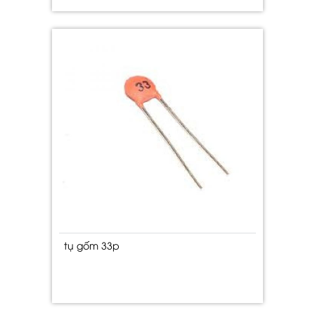
tụ gốm 33p