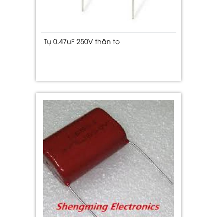
Tụ 0.47uF 250V thân to