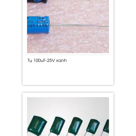
Tụ 100uF-25V xanh