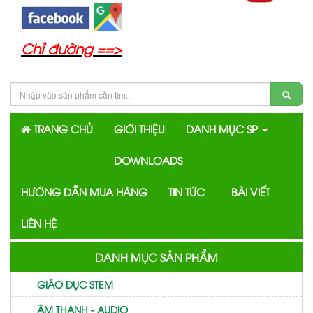
Chỉ đường ==>
TRANG CHỦ
GIỚI THIỆU
DANH MỤC SP
DOWNLOADS
HƯỚNG DẪN MUA HÀNG
TIN TỨC
BÀI VIẾT
LIÊN HỆ
DANH MỤC SẢN PHẨM
GIÁO DỤC STEM
ÂM THANH - AUDIO