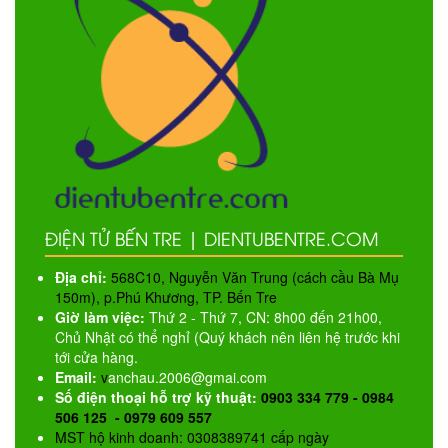
ĐIỆN TỬ BẾN TRE | DIENTUBENTRE.COM
Địa chỉ:
568C10, Nguyễn Văn Trung (cách cầu Bà Mụ
150m), p.Phú Khương, TP. Bến Tre
Giờ làm việc:
Thứ 2 - Thứ 7, CN: 8h00 đến 21h00,
Chủ Nhật có thể nghỉ (Quý khách nên liên hệ trước khi
tới cửa hàng.
Email:
v
anchau.2006@gmai.com
Số điện thoại hỗ trợ kỹ thuật:
0903 334 779 - 0984
506 125 - 0979 609 557
MST hộ kinh doanh: 0308389741 cấp ngày