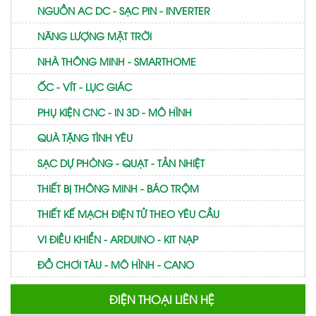
NGUỒN AC DC - SẠC PIN - INVERTER
NĂNG LƯỢNG MẶT TRỜI
NHÀ THÔNG MINH - SMARTHOME
ỐC - VÍT - LỤC GIÁC
PHỤ KIỆN CNC - IN 3D - MÔ HÌNH
QUÀ TẶNG TÌNH YÊU
SẠC DỰ PHÒNG - QUẠT - TẢN NHIỆT
THIẾT BỊ THÔNG MINH - BÁO TRỘM
THIẾT KẾ MẠCH ĐIỆN TỬ THEO YÊU CẦU
VI ĐIỀU KHIỂN - ARDUINO - KIT NẠP
ĐỒ CHƠI TÀU - MÔ HÌNH - CANO
ĐIỆN THOẠI LIÊN HỆ