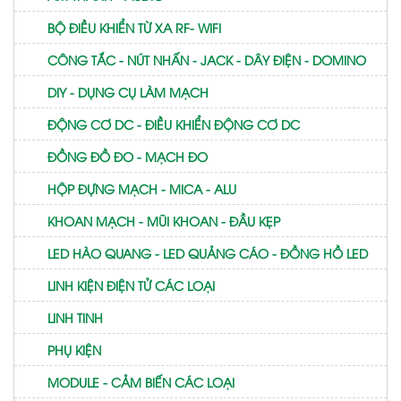
BỘ ĐIỀU KHIỂN TỪ XA RF- WIFI
CÔNG TẮC - NÚT NHẤN - JACK - DÂY ĐIỆN - DOMINO
DIY - DỤNG CỤ LÀM MẠCH
ĐỘNG CƠ DC - ĐIỀU KHIỂN ĐỘNG CƠ DC
ĐỒNG ĐỒ ĐO - MẠCH ĐO
HỘP ĐỰNG MẠCH - MICA - ALU
KHOAN MẠCH - MŨI KHOAN - ĐẦU KẸP
LED HÀO QUANG - LED QUẢNG CÁO - ĐỒNG HỒ LED
LINH KIỆN ĐIỆN TỬ CÁC LOẠI
LINH TINH
PHỤ KIỆN
MODULE - CẢM BIẾN CÁC LOẠI