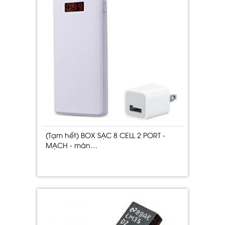
(Tạm hết) BOX SẠC 8 CELL 2 PORT -
MẠCH - màn…