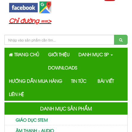
Chỉ đường ==>
TRANG CHỦ
GIỚI THIỆU
DANH MỤC SP
DOWNLOADS
HƯỚNG DẪN MUA HÀNG
TIN TỨC
BÀI VIẾT
LIÊN HỆ
DANH MỤC SẢN PHẨM
GIÁO DỤC STEM
ÂM THANH - AUDIO