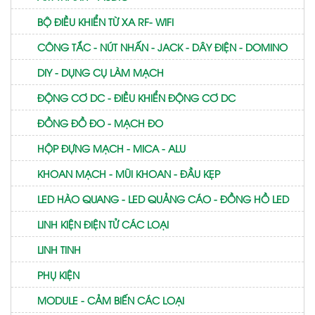
BỘ ĐIỀU KHIỂN TỪ XA RF- WIFI
CÔNG TẮC - NÚT NHẤN - JACK - DÂY ĐIỆN - DOMINO
DIY - DỤNG CỤ LÀM MẠCH
ĐỘNG CƠ DC - ĐIỀU KHIỂN ĐỘNG CƠ DC
ĐỒNG ĐỒ ĐO - MẠCH ĐO
HỘP ĐỰNG MẠCH - MICA - ALU
KHOAN MẠCH - MŨI KHOAN - ĐẦU KẸP
LED HÀO QUANG - LED QUẢNG CÁO - ĐỒNG HỒ LED
LINH KIỆN ĐIỆN TỬ CÁC LOẠI
LINH TINH
PHỤ KIỆN
MODULE - CẢM BIẾN CÁC LOẠI