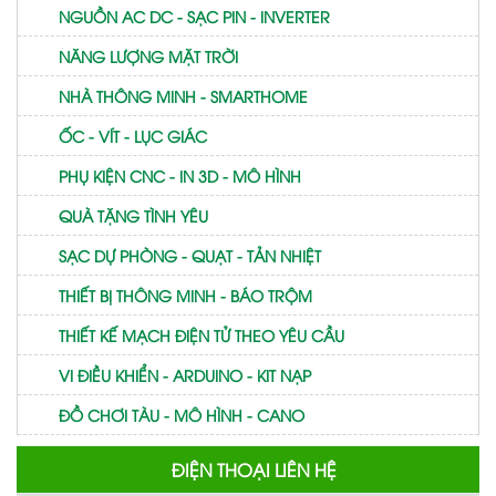
NGUỒN AC DC - SẠC PIN - INVERTER
NĂNG LƯỢNG MẶT TRỜI
NHÀ THÔNG MINH - SMARTHOME
ỐC - VÍT - LỤC GIÁC
PHỤ KIỆN CNC - IN 3D - MÔ HÌNH
QUÀ TẶNG TÌNH YÊU
SẠC DỰ PHÒNG - QUẠT - TẢN NHIỆT
THIẾT BỊ THÔNG MINH - BÁO TRỘM
THIẾT KẾ MẠCH ĐIỆN TỬ THEO YÊU CẦU
VI ĐIỀU KHIỂN - ARDUINO - KIT NẠP
ĐỒ CHƠI TÀU - MÔ HÌNH - CANO
ĐIỆN THOẠI LIÊN HỆ