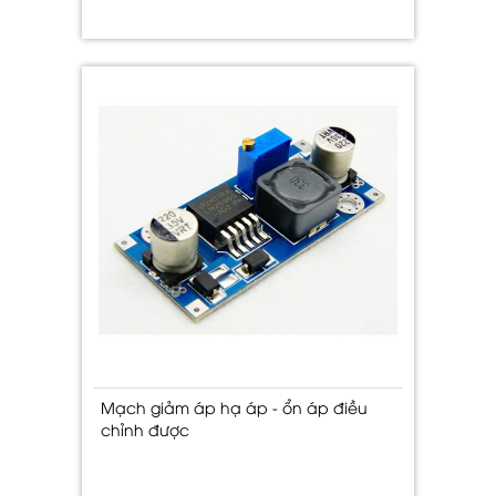
Mạch giảm áp hạ áp - ổn áp điều
chỉnh được