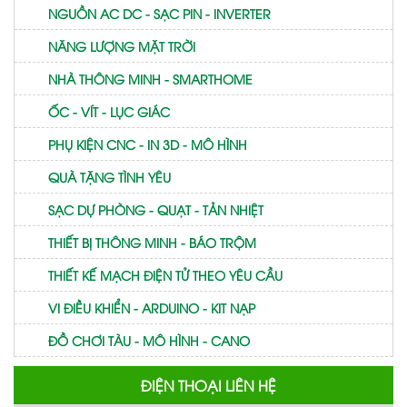
NGUỒN AC DC - SẠC PIN - INVERTER
NĂNG LƯỢNG MẶT TRỜI
NHÀ THÔNG MINH - SMARTHOME
ỐC - VÍT - LỤC GIÁC
PHỤ KIỆN CNC - IN 3D - MÔ HÌNH
QUÀ TẶNG TÌNH YÊU
SẠC DỰ PHÒNG - QUẠT - TẢN NHIỆT
THIẾT BỊ THÔNG MINH - BÁO TRỘM
THIẾT KẾ MẠCH ĐIỆN TỬ THEO YÊU CẦU
VI ĐIỀU KHIỂN - ARDUINO - KIT NẠP
ĐỒ CHƠI TÀU - MÔ HÌNH - CANO
ĐIỆN THOẠI LIÊN HỆ