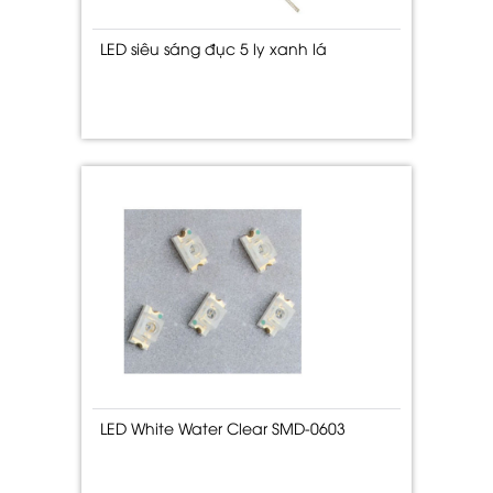
LED siêu sáng đục 5 ly xanh lá
LED White Water Clear SMD-0603