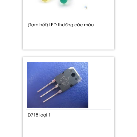
(Tạm hết) LED thường các màu
D718 loại 1