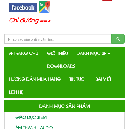
Chỉ đường ==>
TRANG CHỦ
GIỚI THIỆU
DANH MỤC SP
DOWNLOADS
HƯỚNG DẪN MUA HÀNG
TIN TỨC
BÀI VIẾT
LIÊN HỆ
DANH MỤC SẢN PHẨM
GIÁO DỤC STEM
ÂM THANH - AUDIO