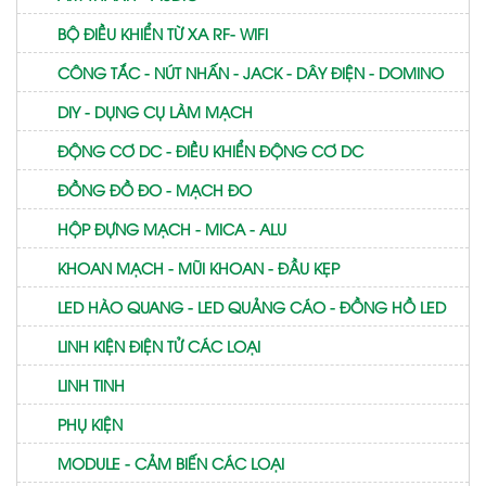
BỘ ĐIỀU KHIỂN TỪ XA RF- WIFI
CÔNG TẮC - NÚT NHẤN - JACK - DÂY ĐIỆN - DOMINO
DIY - DỤNG CỤ LÀM MẠCH
ĐỘNG CƠ DC - ĐIỀU KHIỂN ĐỘNG CƠ DC
ĐỒNG ĐỒ ĐO - MẠCH ĐO
HỘP ĐỰNG MẠCH - MICA - ALU
KHOAN MẠCH - MŨI KHOAN - ĐẦU KẸP
LED HÀO QUANG - LED QUẢNG CÁO - ĐỒNG HỒ LED
LINH KIỆN ĐIỆN TỬ CÁC LOẠI
LINH TINH
PHỤ KIỆN
MODULE - CẢM BIẾN CÁC LOẠI