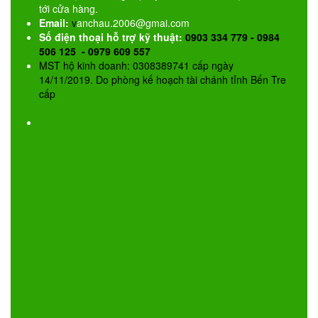
tới cửa hàng.
Email:
v
anchau.2006@gmai.com
Số điện thoại hỗ trợ kỹ thuật:
0903 334 779 - 0984
506 125 - 0979 609 557
MST hộ kinh doanh: 0308389741 cấp ngày
14/11/2019. Do phòng kế hoạch tài chánh tỉnh Bến Tre
cấp