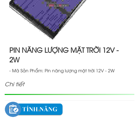
PIN NĂNG LƯỢNG MẶT TRỜI 12V -
2W
- Mã Sản Phẩm: Pin năng lượng mặt trời 12V - 2W
Chi tiết
Pin năng lượng mặt trời Solar Panel 12V - 2W được thiết
kế với kích thước 110x136mm, ngõ ra 12V với công suất
2W phù hợp với nhiều ứng dụng khác nhau.