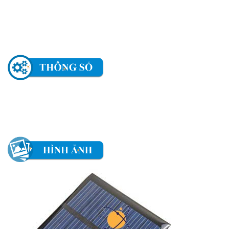
Pin năng lượng mặt trời Solar Panel 12V - 2W sử dụng
đơn giản, mạch gia công tốt với độ bền cao giúp việc sử
dụng ổn định và lâu dài.
Pin năng lượng mặt trời Solar Panel 12V - 2W
Điện áp ngõ ra tối đa: 12V
Công suất tối đa: 2W
Kích thước: 110 x 136 x 2mm