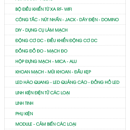
BỘ ĐIỀU KHIỂN TỪ XA RF- WIFI
CÔNG TẮC - NÚT NHẤN - JACK - DÂY ĐIỆN - DOMINO
DIY - DỤNG CỤ LÀM MẠCH
ĐỘNG CƠ DC - ĐIỀU KHIỂN ĐỘNG CƠ DC
ĐỒNG ĐỒ ĐO - MẠCH ĐO
HỘP ĐỰNG MẠCH - MICA - ALU
KHOAN MẠCH - MŨI KHOAN - ĐẦU KẸP
LED HÀO QUANG - LED QUẢNG CÁO - ĐỒNG HỒ LED
LINH KIỆN ĐIỆN TỬ CÁC LOẠI
LINH TINH
PHỤ KIỆN
MODULE - CẢM BIẾN CÁC LOẠI