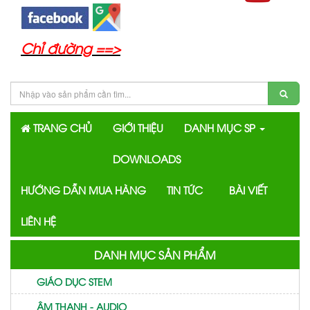
Chỉ đường ==>
TRANG CHỦ
GIỚI THIỆU
DANH MỤC SP
DOWNLOADS
HƯỚNG DẪN MUA HÀNG
TIN TỨC
BÀI VIẾT
LIÊN HỆ
DANH MỤC SẢN PHẨM
GIÁO DỤC STEM
ÂM THANH - AUDIO