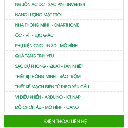
NGUỒN AC DC - SẠC PIN - INVERTER
NĂNG LƯỢNG MẶT TRỜI
NHÀ THÔNG MINH - SMARTHOME
ỐC - VÍT - LỤC GIÁC
PHỤ KIỆN CNC - IN 3D - MÔ HÌNH
QUÀ TẶNG TÌNH YÊU
SẠC DỰ PHÒNG - QUẠT - TẢN NHIỆT
THIẾT BỊ THÔNG MINH - BÁO TRỘM
THIẾT KẾ MẠCH ĐIỆN TỬ THEO YÊU CẦU
VI ĐIỀU KHIỂN - ARDUINO - KIT NẠP
ĐỒ CHƠI TÀU - MÔ HÌNH - CANO
ĐIỆN THOẠI LIÊN HỆ