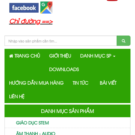
Chỉ đường ==>
TRANG CHỦ
GIỚI THIỆU
DANH MỤC SP
DOWNLOADS
HƯỚNG DẪN MUA HÀNG
TIN TỨC
BÀI VIẾT
LIÊN HỆ
DANH MỤC SẢN PHẨM
GIÁO DỤC STEM
ÂM THANH - AUDIO