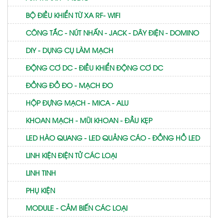
BỘ ĐIỀU KHIỂN TỪ XA RF- WIFI
CÔNG TẮC - NÚT NHẤN - JACK - DÂY ĐIỆN - DOMINO
DIY - DỤNG CỤ LÀM MẠCH
ĐỘNG CƠ DC - ĐIỀU KHIỂN ĐỘNG CƠ DC
ĐỒNG ĐỒ ĐO - MẠCH ĐO
HỘP ĐỰNG MẠCH - MICA - ALU
KHOAN MẠCH - MŨI KHOAN - ĐẦU KẸP
LED HÀO QUANG - LED QUẢNG CÁO - ĐỒNG HỒ LED
LINH KIỆN ĐIỆN TỬ CÁC LOẠI
LINH TINH
PHỤ KIỆN
MODULE - CẢM BIẾN CÁC LOẠI