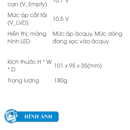
cạn (V_Empty)
Mức áp cắt tải
10.5 V
(V_LVD)
Hiền thị: màng
Mức áp ăcquy, Mức dòng
hình LED
đang sạc vào ăcquy
Kích thước H * W
101 x 95 x 35(mm)
* D
Trọng lượng
180g