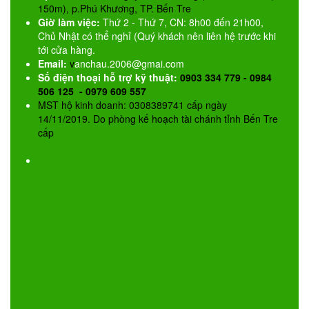
150m), p.Phú Khương, TP. Bến Tre
Giờ làm việc:
Thứ 2 - Thứ 7, CN: 8h00 đến 21h00,
Chủ Nhật có thể nghỉ (Quý khách nên liên hệ trước khi
tới cửa hàng.
Email:
v
anchau.2006@gmai.com
Số điện thoại hỗ trợ kỹ thuật:
0903 334 779 - 0984
506 125 - 0979 609 557
MST hộ kinh doanh: 0308389741 cấp ngày
14/11/2019. Do phòng kế hoạch tài chánh tỉnh Bến Tre
cấp