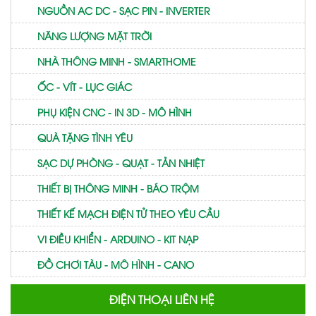
NGUỒN AC DC - SẠC PIN - INVERTER
NĂNG LƯỢNG MẶT TRỜI
NHÀ THÔNG MINH - SMARTHOME
ỐC - VÍT - LỤC GIÁC
PHỤ KIỆN CNC - IN 3D - MÔ HÌNH
QUÀ TẶNG TÌNH YÊU
SẠC DỰ PHÒNG - QUẠT - TẢN NHIỆT
THIẾT BỊ THÔNG MINH - BÁO TRỘM
THIẾT KẾ MẠCH ĐIỆN TỬ THEO YÊU CẦU
VI ĐIỀU KHIỂN - ARDUINO - KIT NẠP
ĐỒ CHƠI TÀU - MÔ HÌNH - CANO
ĐIỆN THOẠI LIÊN HỆ