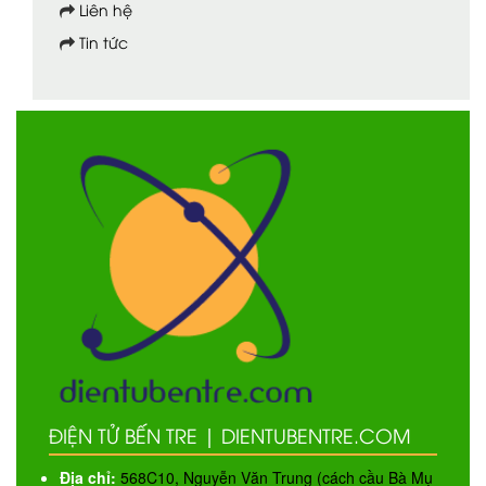
Liên hệ
Tin tức
ĐIỆN TỬ BẾN TRE | DIENTUBENTRE.COM
Địa chỉ:
568C10, Nguyễn Văn Trung (cách cầu Bà Mụ