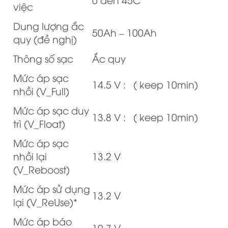
việc
Dung lượng ắc
50Ah – 100Ah
quy (đề nghị)
Thông số sạc
Ắc quy
Mức áp sạc
14.5 V : ( keep 10min)
nhồi (V_Full)
Mức áp sạc duy
13.8 V : ( keep 10min)
trì (V_Float)
Mức áp sạc
nhồi lại
13.2 V
(V_Reboost)
Mức áp sử dụng
13.2 V
lại (V_ReUse)*
Mức áp báo
10.7 V