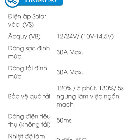
Điện áp Solar
vào (VS)
Ăcquy (VB)
12/24V/ (10V-14.5V)
Dòng sạc định
30A Max.
mức
Dòng tải định
30A Max.
mức
120% / 5 phút, 130%/ 5s
Bảo vệ quá tải
ngưng làm việc ngắn
mạch
Dòng điện tiêu
50ms
thụ (không tải)
Nhiệt độ làm
0 đến 45C